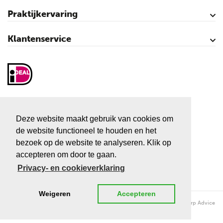
Praktijkervaring
Kalveren
Koeien
Varkens
Over vliegen…
Vliegenbestrijding – video’s
Klantenservice
Contact
Mijn account
Veilig winkelen
Algemene voorwaarden
Privacy- en cookieverklaring
Disclaimer
Sitemap
Vliegenactie.nl
Sluiskolk 3
Deze website maakt gebruik van cookies om
7681 KC Vroomshoop
de website functioneel te houden en het
Tel:
+31 546 666 666
bezoek op de website te analyseren. Klik op
accepteren om door te gaan.
E-mail:
info@vliegenactie.nl
Privacy- en cookieverklaring
Weigeren
Accepteren
Copyright © 2026 Vliegenactie.nl - Bio Enterprise | Realisatie en ontwerp
Advice