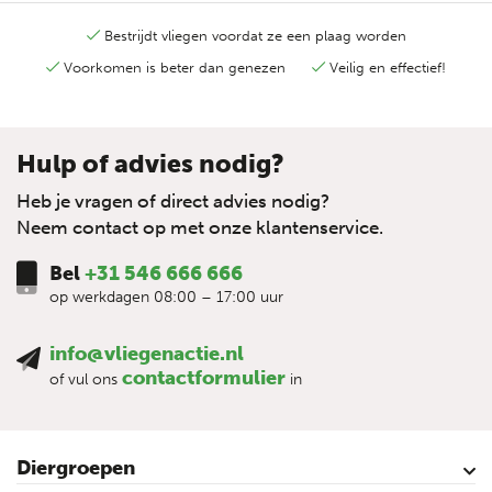
Bestrijdt vliegen voordat ze een plaag worden
Voorkomen is beter dan genezen
Veilig en effectief!
Hulp of advies nodig?
Heb je vragen of direct advies nodig?
Neem contact op met onze klantenservice.
Bel
+31 546 666 666
op werkdagen 08:00 – 17:00 uur
info@vliegenactie.nl
contactformulier
of vul ons
in
Diergroepen
Rundvee
Paarden
Schapen
Geiten
Varkens
Pluimvee