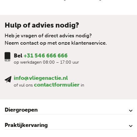
Hulp of advies nodig?
Heb je vragen of direct advies nodig?
Neem contact op met onze klantenservice.
Bel
+31 546 666 666
op werkdagen 08:00 – 17:00 uur
info@vliegenactie.nl
contactformulier
of vul ons
in
Diergroepen
Rundvee
Paarden
Schapen
Geiten
Varkens
Pluimvee
Praktijkervaring
Kalveren
Koeien
Varkens
Over vliegen…
Vliegenbestrijding – video’s