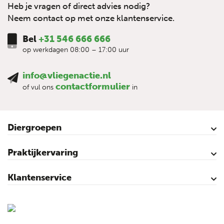
Heb je vragen of direct advies nodig?
Neem contact op met onze klantenservice.
Bel
+31 546 666 666
op werkdagen 08:00 – 17:00 uur
info@vliegenactie.nl
contactformulier
of vul ons
in
Diergroepen
Rundvee
Paarden
Schapen
Geiten
Varkens
Pluimvee
Praktijkervaring
Kalveren
Koeien
Varkens
Over vliegen…
Vliegenbestrijding – video’s
Klantenservice
Contact
Mijn account
Veilig winkelen
Algemene voorwaarden
Privacy- en cookieverklaring
Disclaimer
Sitemap