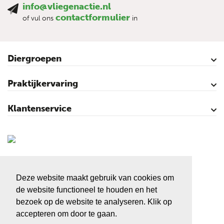
info@vliegenactie.nl
contactformulier
of vul ons
in
Diergroepen
Rundvee
Paarden
Schapen
Geiten
Varkens
Pluimvee
Praktijkervaring
Kalveren
Koeien
Varkens
Over vliegen…
Vliegenbestrijding – video’s
Klantenservice
Contact
Mijn account
Veilig winkelen
Algemene voorwaarden
Privacy- en cookieverklaring
Disclaimer
Sitemap
Vliegenactie.nl
Sluiskolk 3
Deze website maakt gebruik van cookies om
7681 KC Vroomshoop
de website functioneel te houden en het
Tel:
+31 546 666 666
bezoek op de website te analyseren. Klik op
accepteren om door te gaan.
E-mail:
info@vliegenactie.nl