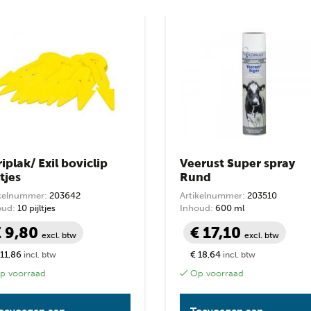
op
prijs:
prijs
prijs
laag
naar
hoog
iplak/ Exil boviclip
Veerust Super spray
ltjes
Rund
ikelnummer:
203642
Artikelnummer:
203510
oud:
10 pijltjes
Inhoud:
600 ml
€ 9,80
€ 17,10
excl. btw
excl. btw
 11,86
€ 18,64
incl. btw
incl. btw
 voorraad
Op voorraad