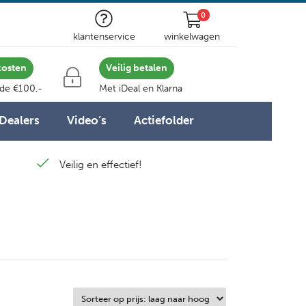
0
klantenservice
winkelwagen
kosten
Veilig betalen
 de €100,-
Met iDeal en Klarna
Dealers
Video’s
Actiefolder
Veilig en effectief!