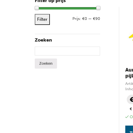
Filter op prijs
Max. 
Min. 
Prijs:
€0
—
€90
Filter
Zoeken
Zoeken naar:
Aur
pij
Art
Inh
€
Op