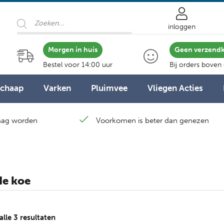
Producten
zoeken
inloggen
Morgen in huis
Geen verzend
Bestel voor 14:00 uur
Bij orders boven
Schaap
Varken
Pluimvee
Vliegen Acties
laag worden
Voorkomen is beter dan genezen
de koe
Gesorteerd
alle 3 resultaten