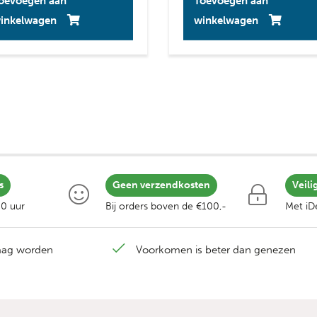
oevoegen aan
Toevoegen aan
inkelwagen
winkelwagen
s
Geen verzendkosten
Veili
00 uur
Bij orders boven de €100,-
Met iDe
laag worden
Voorkomen is beter dan genezen