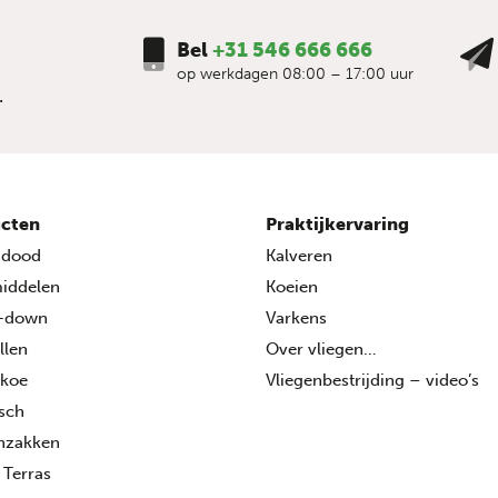
Bel
+31 546 666 666
op werkdagen 08:00 – 17:00 uur
.
cten
Praktijkervaring
ndood
Kalveren
middelen
Koeien
-down
Varkens
llen
Over vliegen…
 koe
Vliegenbestrijding – video’s
isch
enzakken
 Terras