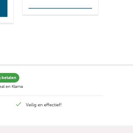
Lees verder
g betalen
al en Klarna
Veilig en effectief!