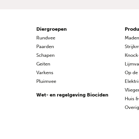
Diergroepen
Produ
Rundvee
Made
Paarden
Strijk
Schapen
Knock
Geiten
Lijmva
Varkens
Op de
Pluimvee
Elektr
Vlieg
Wet- en regelgeving Biociden
Huis &
Overig