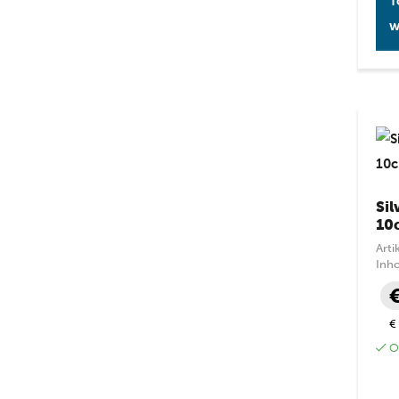
T
w
Sil
10
Art
Inh
€
Op