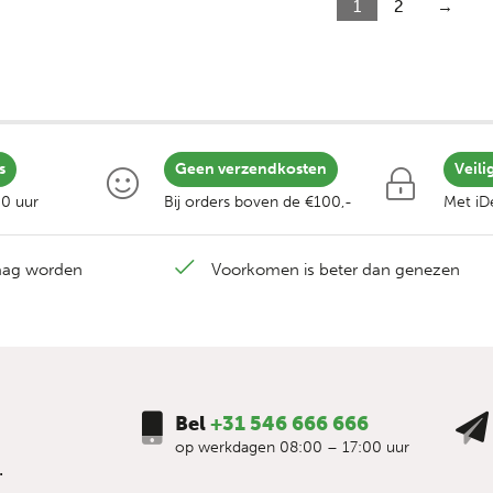
1
2
→
s
Geen verzendkosten
Veili
00 uur
Bij orders boven de €100,-
Met iDe
laag worden
Voorkomen is beter dan genezen
Bel
+31 546 666 666
op werkdagen 08:00 – 17:00 uur
.