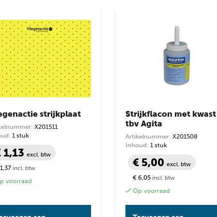
op
prijs:
laag
naar
hoog
prijs
egenactie strijkplaat
Strijkflacon met kwast
tbv Agita
ikelnummer:
X201511
oud:
1 stuk
Artikelnummer:
X201508
Inhoud:
1 stuk
 1,13
excl. btw
€ 5,00
excl. btw
 1,37
incl. btw
€ 6,05
incl. btw
 voorraad
Op voorraad