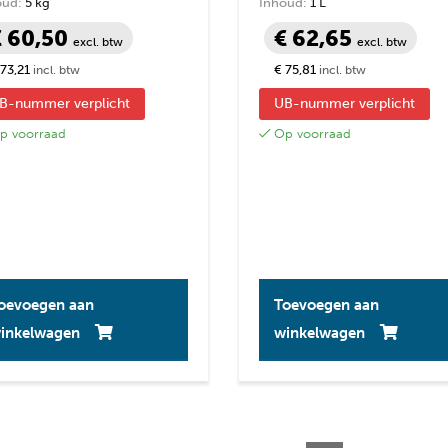
oud:
5 kg
Inhoud:
1 L
€ 60,50
€ 62,65
excl. btw
excl. btw
 73,21
€ 75,81
incl. btw
incl. btw
B-nummer verplicht
UB-nummer verplicht
 voorraad
Op voorraad
oevoegen aan
Toevoegen aan
inkelwagen
winkelwagen