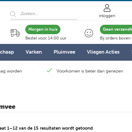
Producten
zoeken
inloggen
Morgen in huis
Geen verzend
Bestel voor 14:00 uur
Bij orders boven
Schaap
Varken
Pluimvee
Vliegen Acties
laag worden
Voorkomen is beter dan genezen
imvee
Gesorteerd
aat 1–12 van de 15 resultaten wordt getoond