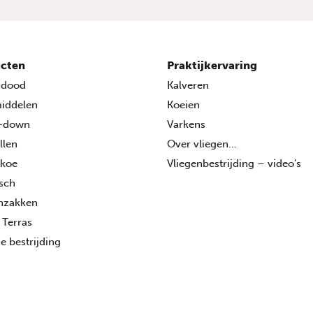
cten
Praktijkervaring
ndood
Kalveren
middelen
Koeien
-down
Varkens
llen
Over vliegen…
 koe
Vliegenbestrijding – video’s
isch
enzakken
 Terras
e bestrijding