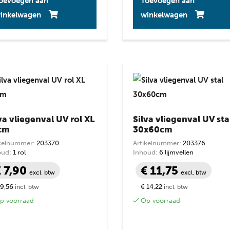
oevoegen aan
Toevoegen aan
inkelwagen
winkelwagen
va vliegenval UV rol XL
Silva vliegenval UV sta
cm
30x60cm
ikelnummer:
203370
Artikelnummer:
203376
oud:
1 rol
Inhoud:
6 lijmvellen
€ 7,90
€ 11,75
excl. btw
excl. btw
 9,56
€ 14,22
incl. btw
incl. btw
 voorraad
Op voorraad