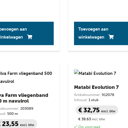
oevoegen aan
Toevoegen aan
inkelwagen
winkelwagen
Matabi Evolution 7
lva Farm vliegenband
Artikelnummer:
912078
Inhoud:
1 stuk
0 m navulrol
ikelnummer:
203089
€ 32,75
excl. btw
oud:
500 m
€ 39,63
incl. btw
€ 23,55
excl. btw
Op voorraad