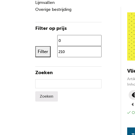
Lijmvallen
Overige bestrijding
Filter op prijs
Min. prijs
Max. 
Filter
Vli
Zoeken
Art
Zoeken naar:
Inh
€
€
Op