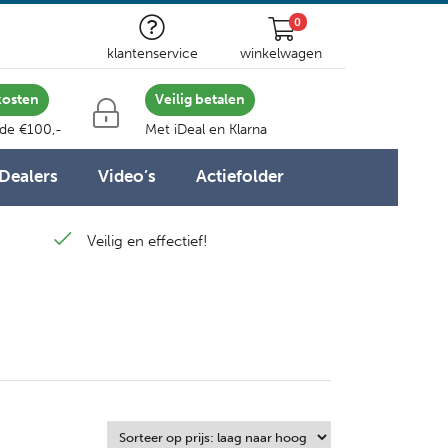
0
klantenservice
winkelwagen
kosten
Veilig betalen
 de €100,-
Met iDeal en Klarna
Dealers
Video’s
Actiefolder
Veilig en effectief!