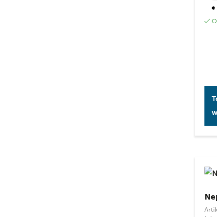
€
Op
T
w
Ne
Art