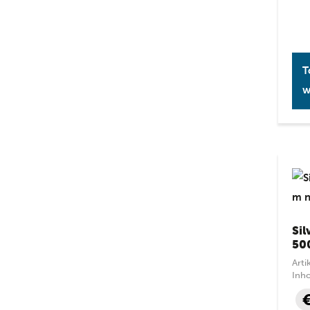
T
w
Si
50
Art
Inh