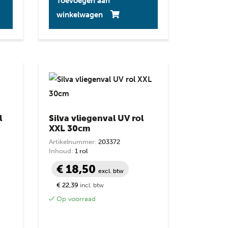
Toevoegen aan
winkelwagen
l
Silva vliegenval UV rol
XXL 30cm
Artikelnummer:
203372
Inhoud:
1 rol
€ 18,50
excl. btw
€ 22,39
incl. btw
Op voorraad