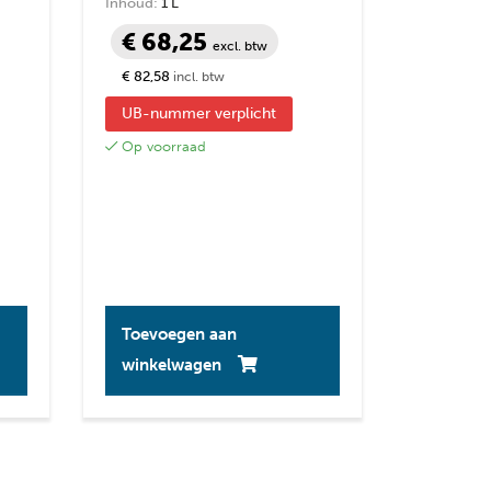
Inhoud:
1 L
€ 68,25
excl. btw
€ 82,58
incl. btw
UB-nummer verplicht
Op voorraad
Toevoegen aan
winkelwagen