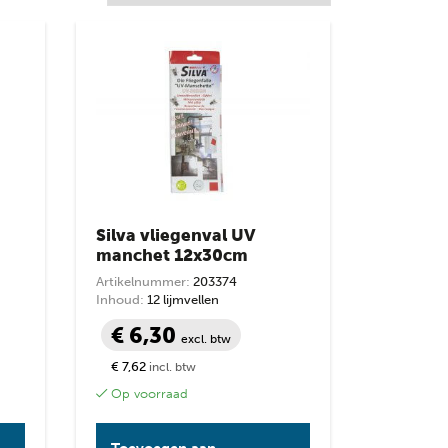
Silva vliegenval UV
manchet 12x30cm
Artikelnummer:
203374
Inhoud:
12 lijmvellen
€ 6,30
excl. btw
€ 7,62
incl. btw
Op voorraad