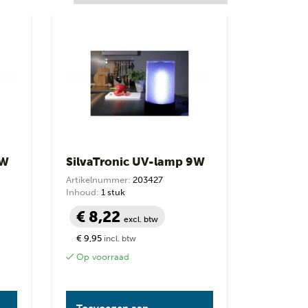
4W
SilvaTronic UV-lamp 9W
Artikelnummer:
203427
Inhoud:
1 stuk
€ 8,22
excl. btw
€ 9,95
incl. btw
Op voorraad