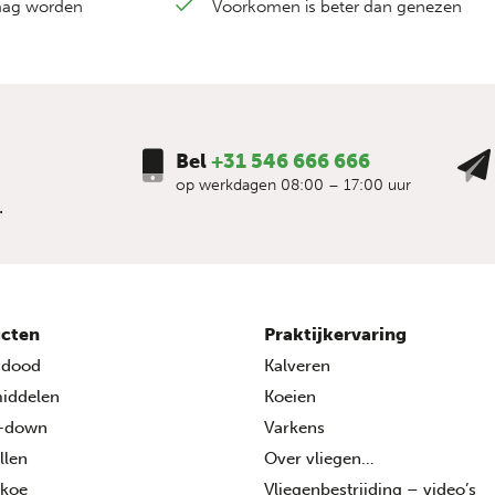
laag worden
Voorkomen is beter dan genezen
Bel
+31 546 666 666
op werkdagen 08:00 – 17:00 uur
.
cten
Praktijkervaring
ndood
Kalveren
middelen
Koeien
-down
Varkens
llen
Over vliegen…
 koe
Vliegenbestrijding – video’s