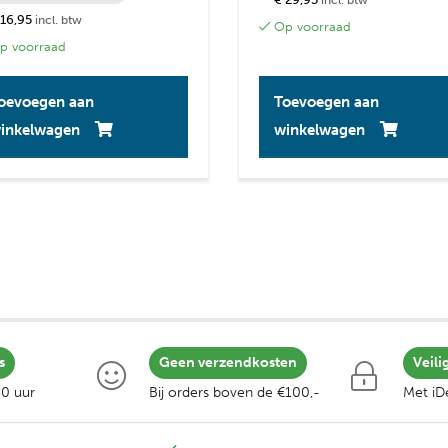
incl. btw
 16,95
incl. btw
Op voorraad
 voorraad
oevoegen aan
Toevoegen aan
inkelwagen
winkelwagen
s
Geen verzendkosten
Veili
00 uur
Bij orders boven de €100,-
Met iDe