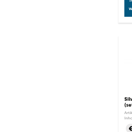
T
w
Si
(se
Art
Inh