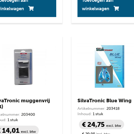
oevoegen aan
Toevoegen aan
inkelwagen
winkelwagen
lvaTronic muggenvrij
SilvaTronic Blue Wing
t)
Artikelnummer:
203418
Inhoud:
1 stuk
ikelnummer:
203400
oud:
1 stuk
€ 24,75
excl. btw
€ 14,01
excl. btw
€ 29,95