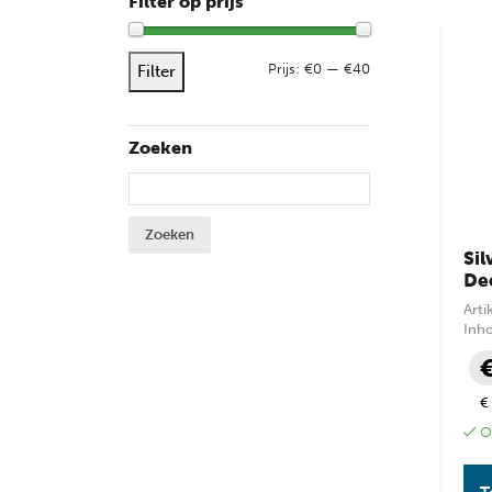
Filter op prijs
Max. 
Min. 
Prijs:
€0
—
€40
Filter
Zoeken
Zoeken naar:
Sil
Dec
Art
Inh
€
Op