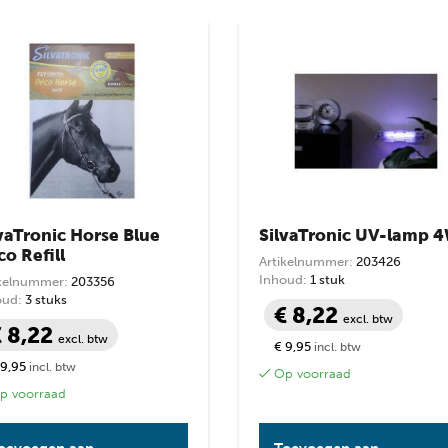
op
prijs:
prijs
prijs
laag
naar
hoog
vaTronic Horse Blue
SilvaTronic UV-lamp 
o Refill
Artikelnummer:
203426
Inhoud:
1 stuk
ikelnummer:
203356
oud:
3 stuks
€ 8,22
excl. btw
€ 8,22
excl. btw
€ 9,95
incl. btw
 9,95
incl. btw
Op voorraad
 voorraad