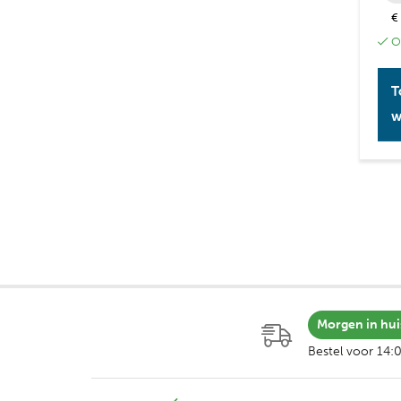
€
Op
T
w
Morgen in hui
Bestel voor 14: