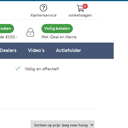
0
klantenservice
winkelwagen
kosten
Veilig betalen
 de €100,-
Met iDeal en Klarna
Dealers
Video’s
Actiefolder
Veilig en effectief!