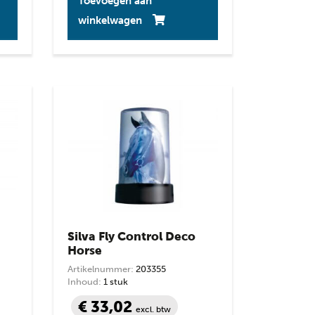
Toevoegen aan
winkelwagen
Silva Fly Control Deco
Horse
Artikelnummer:
203355
Inhoud:
1 stuk
€ 33,02
excl. btw