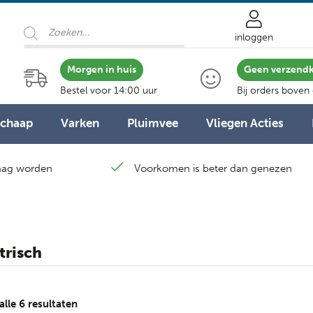
Producten
zoeken
inloggen
Morgen in huis
Geen verzend
Bestel voor 14:00 uur
Bij orders boven
Schaap
Varken
Pluimvee
Vliegen Acties
laag worden
Voorkomen is beter dan genezen
trisch
Gesorteerd
alle 6 resultaten