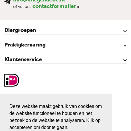
contactformulier
of vul ons
in
Diergroepen
Rundvee
Paarden
Schapen
Geiten
Varkens
Pluimvee
Praktijkervaring
Kalveren
Koeien
Varkens
Over vliegen…
Vliegenbestrijding – video’s
Klantenservice
Contact
Mijn account
Veilig winkelen
Algemene voorwaarden
Privacy- en cookieverklaring
Disclaimer
Sitemap
Vliegenactie.nl
Sluiskolk 3
Deze website maakt gebruik van cookies om
7681 KC Vroomshoop
de website functioneel te houden en het
Tel:
+31 546 666 666
bezoek op de website te analyseren. Klik op
accepteren om door te gaan.
E-mail:
info@vliegenactie.nl