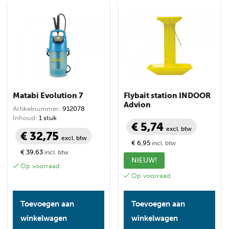
Matabi Evolution 7
Flybait station INDOOR
Advion
Artikelnummer:
912078
Inhoud:
1 stuk
€ 5,74
excl. btw
€ 32,75
excl. btw
€ 6,95
incl. btw
€ 39,63
incl. btw
NIEUW!
Op voorraad
Op voorraad
Toevoegen aan
Toevoegen aan
winkelwagen
winkelwagen