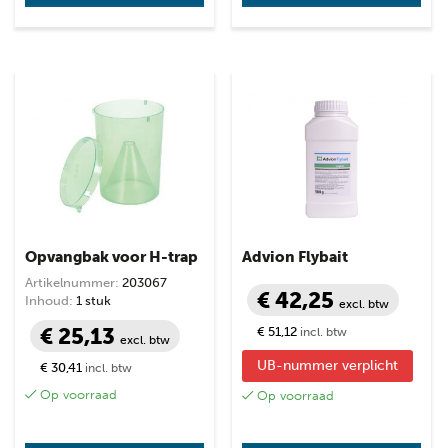
Opvangbak voor H-trap
Advion Flybait
Artikelnummer:
203067
€ 42,25
Inhoud:
1 stuk
excl. btw
€ 25,13
€ 51,12
incl. btw
excl. btw
UB-nummer verplicht
€ 30,41
incl. btw
Op voorraad
Op voorraad