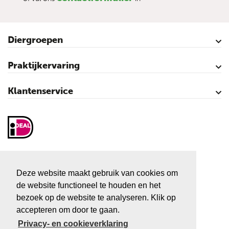
Diergroepen
Rundvee
Paarden
Schapen
Geiten
Varkens
Pluimvee
Praktijkervaring
Kalveren
Koeien
Varkens
Over vliegen…
Vliegenbestrijding – video’s
Klantenservice
Contact
Mijn account
Veilig winkelen
Algemene voorwaarden
Privacy- en cookieverklaring
Disclaimer
Sitemap
Vliegenactie.nl
Sluiskolk 3
Deze website maakt gebruik van cookies om
7681 KC Vroomshoop
de website functioneel te houden en het
Tel:
+31 546 666 666
bezoek op de website te analyseren. Klik op
accepteren om door te gaan.
E-mail:
info@vliegenactie.nl
Privacy- en cookieverklaring