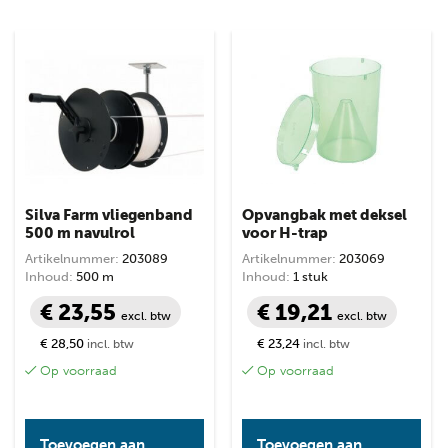
Silva Farm vliegenband
Opvangbak met deksel
500 m navulrol
voor H-trap
Artikelnummer:
203089
Artikelnummer:
203069
Inhoud:
500 m
Inhoud:
1 stuk
€ 23,55
€ 19,21
excl. btw
excl. btw
€ 28,50
€ 23,24
incl. btw
incl. btw
Op voorraad
Op voorraad
Toevoegen aan
Toevoegen aan