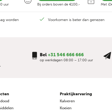
00 uur
Bij orders boven de €100,-
Met iDe
laag worden
Voorkomen is beter dan genezen
Bel
+31 546 666 666
op werkdagen 08:00 – 17:00 uur
.
cten
Praktijkervaring
ndood
Kalveren
middelen
Koeien