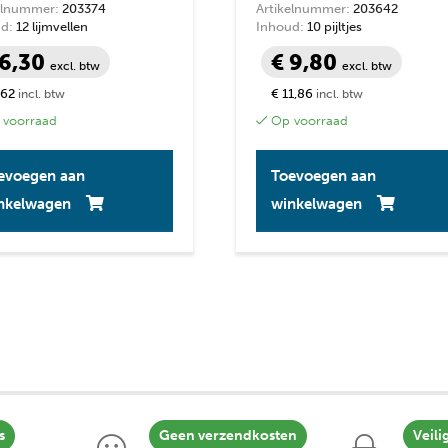
elnummer:
203374
Artikelnummer:
203642
d:
12 lijmvellen
Inhoud:
10 pijltjes
 6,30
€ 9,80
excl. btw
excl. btw
,62
€ 11,86
incl. btw
incl. btw
voorraad
Op voorraad
evoegen aan
Toevoegen aan
nkelwagen
winkelwagen
s
Geen verzendkosten
Veili