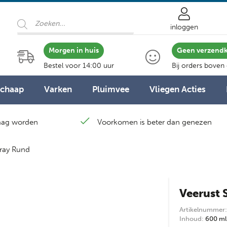
Producten
zoeken
inloggen
Morgen in huis
Geen verzend
Bestel voor 14:00 uur
Bij orders boven
Schaap
Varken
Pluimvee
Vliegen Acties
laag worden
Voorkomen is beter dan genezen
pray Rund
Veerust 
Artikelnummer:
Inhoud:
600 ml