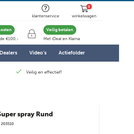
0
klantenservice
winkelwagen
kosten
Veilig betalen
 de €100,-
Met iDeal en Klarna
Dealers
Video’s
Actiefolder
Veilig en effectief!
Super spray Rund
203510