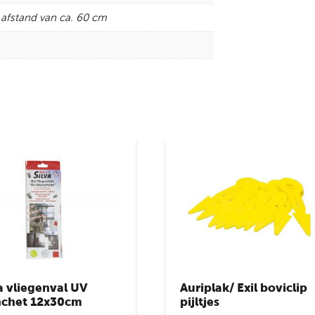
 afstand van ca. 60 cm
a vliegenval UV
Auriplak/ Exil boviclip
chet 12x30cm
pijltjes