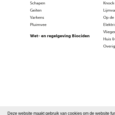
Schapen
Knock
Geiten
Lijmva
Varkens
Op de
Pluimvee
Elektr
Vlieg
Wet- en regelgeving Biociden
Huis &
Overig
Deze website maakt gebruik van cookies om de website fun
Copyr