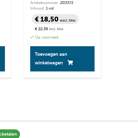
Artikelnummer:
203372
Inhoud:
1 rol
€ 18,50
excl. btw
€ 22,39
incl. btw
Op voorraad
Toevoegen aan
winkelwagen
g betalen