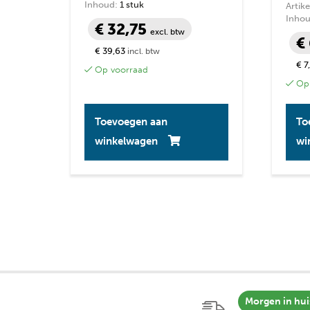
Inhoud:
1 stuk
Artik
Inhou
€ 32,75
excl. btw
€
€ 39,63
incl. btw
€ 7
Op voorraad
Op 
Toevoegen aan
To
winkelwagen
wi
Morgen in hui