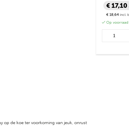
€ 17,10
€ 18,64
incl. 
Op voorraad
Veerust Super
aantal
ay op de koe ter voorkoming van jeuk, onrust