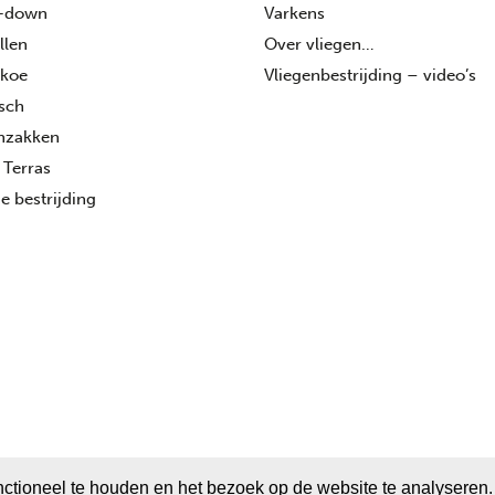
-down
Varkens
llen
Over vliegen…
 koe
Vliegenbestrijding – video’s
isch
enzakken
 Terras
e bestrijding
ctioneel te houden en het bezoek op de website te analyseren.
ight © 2026 Vliegenactie.nl - Bio Enterprise | Realisatie en ontwerp
A