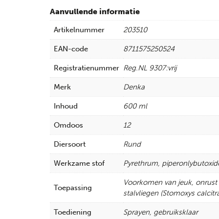
Aanvullende informatie
Artikelnummer
203510
EAN-code
8711575250524
Registratienummer
Reg.NL 9307:vrij
Merk
Denka
Inhoud
600 ml
Omdoos
12
Diersoort
Rund
Werkzame stof
Pyrethrum, piperonlybutoxid
Voorkomen van jeuk, onrust 
Toepassing
stalvliegen (Stomoxys calcitr
Toediening
Sprayen, gebruiksklaar