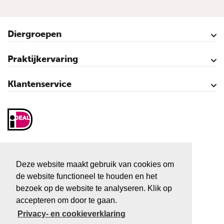
Diergroepen
Rundvee
Paarden
Schapen
Geiten
Varkens
Pluimvee
Praktijkervaring
Kalveren
Koeien
Varkens
Over vliegen…
Vliegenbestrijding – video’s
Klantenservice
Contact
Mijn account
Veilig winkelen
Algemene voorwaarden
Privacy- en cookieverklaring
Disclaimer
Sitemap
Vliegenactie.nl
Sluiskolk 3
Deze website maakt gebruik van cookies om
7681 KC Vroomshoop
de website functioneel te houden en het
Tel:
+31 546 666 666
bezoek op de website te analyseren. Klik op
accepteren om door te gaan.
E-mail:
info@vliegenactie.nl
Privacy- en cookieverklaring