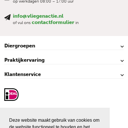
op werkdagen 08:00 – 17:00 uur
info@vliegenactie.nl
contactformulier
of vul ons
in
Diergroepen
Rundvee
Paarden
Schapen
Geiten
Varkens
Pluimvee
Praktijkervaring
Kalveren
Koeien
Varkens
Over vliegen…
Vliegenbestrijding – video’s
Klantenservice
Contact
Mijn account
Veilig winkelen
Algemene voorwaarden
Privacy- en cookieverklaring
Disclaimer
Sitemap
Vliegenactie.nl
Sluiskolk 3
Deze website maakt gebruik van cookies om
7681 KC Vroomshoop
de website functioneel te houden en het