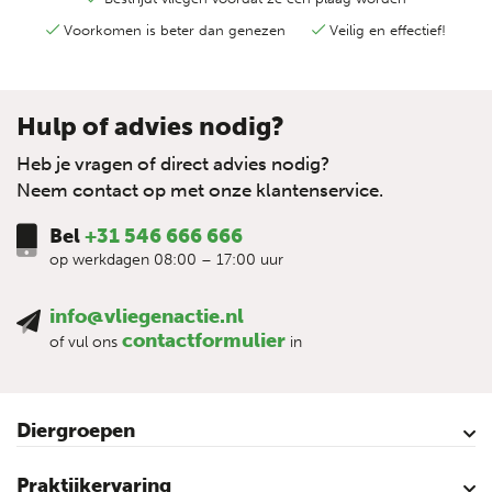
Voorkomen is beter dan genezen
Veilig en effectief!
Hulp of advies nodig?
Heb je vragen of direct advies nodig?
Neem contact op met onze klantenservice.
Bel
+31 546 666 666
op werkdagen 08:00 – 17:00 uur
info@vliegenactie.nl
contactformulier
of vul ons
in
Diergroepen
Rundvee
Paarden
Schapen
Geiten
Varkens
Pluimvee
Praktijkervaring