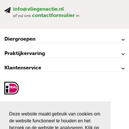
info@vliegenactie.nl
contactformulier
of vul ons
in
Diergroepen
Rundvee
Paarden
Schapen
Geiten
Varkens
Pluimvee
Praktijkervaring
Kalveren
Koeien
Varkens
Over vliegen…
Vliegenbestrijding – video’s
Klantenservice
Contact
Mijn account
Veilig winkelen
Algemene voorwaarden
Privacy- en cookieverklaring
Disclaimer
Sitemap
Vliegenactie.nl
Sluiskolk 3
Deze website maakt gebruik van cookies om
7681 KC Vroomshoop
de website functioneel te houden en het
Tel:
+31 546 666 666
bezoek op de website te analyseren. Klik op