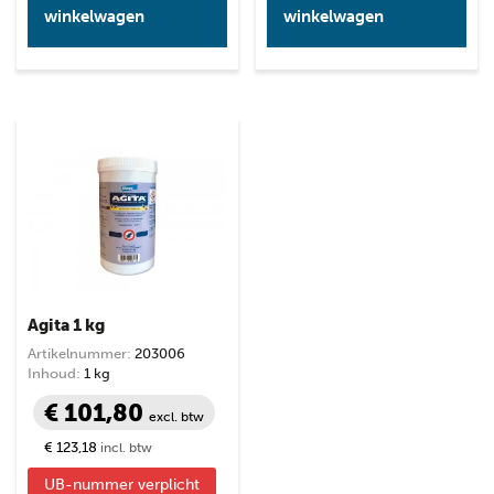
winkelwagen
winkelwagen
Agita 1 kg
Artikelnummer:
203006
Inhoud:
1 kg
€ 101,80
excl. btw
€ 123,18
incl. btw
UB-nummer verplicht