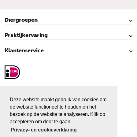
Diergroepen
Rundvee
Paarden
Schapen
Geiten
Varkens
Pluimvee
Praktijkervaring
Kalveren
Koeien
Varkens
Over vliegen…
Vliegenbestrijding – video’s
Klantenservice
Contact
Mijn account
Veilig winkelen
Algemene voorwaarden
Privacy- en cookieverklaring
Disclaimer
Sitemap
Vliegenactie.nl
Sluiskolk 3
Deze website maakt gebruik van cookies om
7681 KC Vroomshoop
de website functioneel te houden en het
Tel:
+31 546 666 666
bezoek op de website te analyseren. Klik op
accepteren om door te gaan.
E-mail:
info@vliegenactie.nl
Privacy- en cookieverklaring