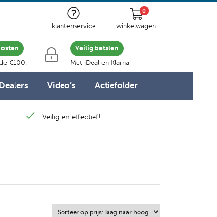
0
klantenservice
winkelwagen
kosten
Veilig betalen
 de €100,-
Met iDeal en Klarna
Dealers
Video’s
Actiefolder
Veilig en effectief!