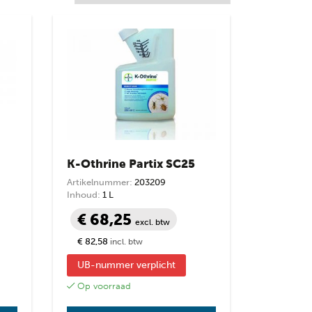
K-Othrine Partix SC25
Artikelnummer:
203209
Inhoud:
1 L
€ 68,25
excl. btw
€ 82,58
incl. btw
UB-nummer verplicht
Op voorraad