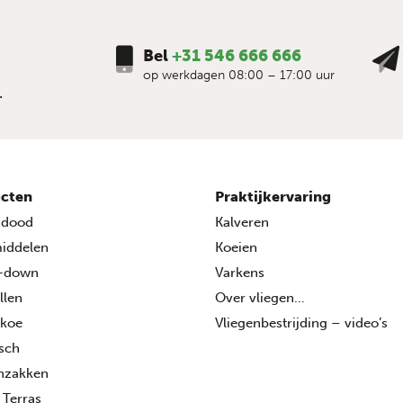
Bel
+31 546 666 666
op werkdagen 08:00 – 17:00 uur
.
cten
Praktijkervaring
ndood
Kalveren
middelen
Koeien
-down
Varkens
llen
Over vliegen…
 koe
Vliegenbestrijding – video’s
isch
enzakken
 Terras