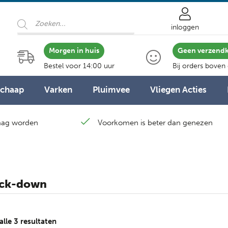
Producten
zoeken
inloggen
Morgen in huis
Geen verzend
Bestel voor 14:00 uur
Bij orders boven
Schaap
Varken
Pluimvee
Vliegen Acties
laag worden
Voorkomen is beter dan genezen
ck-down
Gesorteerd
alle 3 resultaten