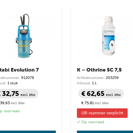
op
prijs:
laag
naar
hoog
prijs
prijs
tabi Evolution 7
K – Othrine SC 7,5
ikelnummer:
912078
Artikelnummer:
203259
oud:
1 stuk
Inhoud:
1 L
€ 32,75
€ 62,65
excl. btw
excl. btw
 39,63
€ 75,81
incl. btw
incl. btw
 voorraad
UB-nummer verplicht
Op voorraad