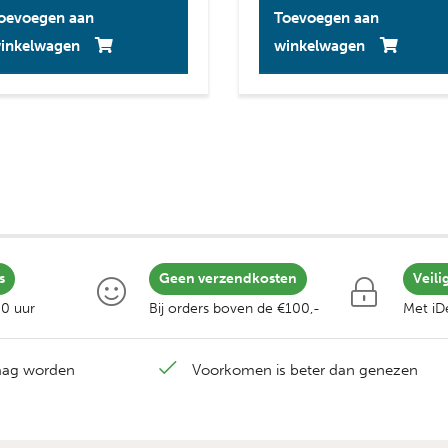
oevoegen aan
Toevoegen aan
inkelwagen
winkelwagen
s
Geen verzendkosten
Veili
00 uur
Bij orders boven de €100,-
Met iDe
laag worden
Voorkomen is beter dan genezen