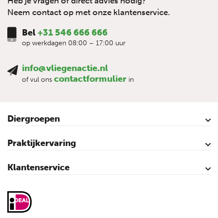
Heb je vragen of direct advies nodig?
Neem contact op met onze klantenservice.
Bel
+31 546 666 666
op werkdagen 08:00 – 17:00 uur
info@vliegenactie.nl
contactformulier
of vul ons
in
Diergroepen
Rundvee
Paarden
Schapen
Geiten
Varkens
Pluimvee
Praktijkervaring
Kalveren
Koeien
Varkens
Over vliegen…
Vliegenbestrijding – video’s
Klantenservice
Contact
Mijn account
Veilig winkelen
Algemene voorwaarden
Privacy- en cookieverklaring
Disclaimer
Sitemap