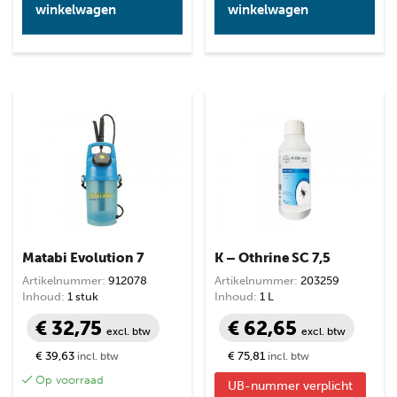
winkelwagen
winkelwagen
Matabi Evolution 7
K – Othrine SC 7,5
Artikelnummer:
912078
Artikelnummer:
203259
Inhoud:
1 stuk
Inhoud:
1 L
€ 32,75
€ 62,65
excl. btw
excl. btw
€ 39,63
€ 75,81
incl. btw
incl. btw
Op voorraad
UB-nummer verplicht