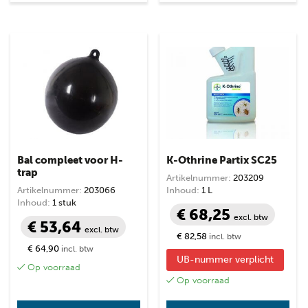
Bal compleet voor H-
K-Othrine Partix SC25
trap
Artikelnummer:
203209
Artikelnummer:
203066
Inhoud:
1 L
Inhoud:
1 stuk
€ 68,25
excl. btw
€ 53,64
excl. btw
€ 82,58
incl. btw
€ 64,90
incl. btw
UB-nummer verplicht
Op voorraad
Op voorraad