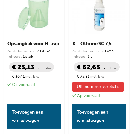
Opvangbak voor H-trap
K – Othrine SC 7,5
Artikelnummer:
203067
Artikelnummer:
203259
Inhoud:
1 stuk
Inhoud:
1 L
€ 25,13
€ 62,65
excl. btw
excl. btw
€ 30,41
€ 75,81
incl. btw
incl. btw
Op voorraad
UB-nummer verplicht
Op voorraad
Toevoegen aan
Toevoegen aan
winkelwagen
winkelwagen