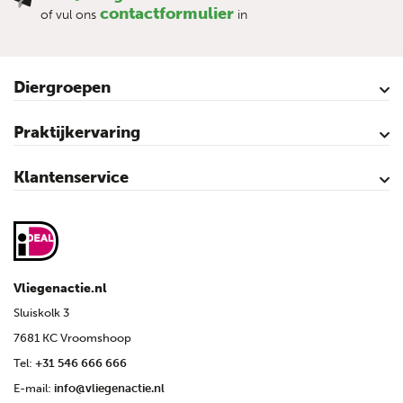
contactformulier
of vul ons
in
Diergroepen
Rundvee
Paarden
Schapen
Geiten
Varkens
Pluimvee
Praktijkervaring
Kalveren
Koeien
Varkens
Over vliegen…
Vliegenbestrijding – video’s
Klantenservice
Contact
Mijn account
Veilig winkelen
Algemene voorwaarden
Privacy- en cookieverklaring
Disclaimer
Sitemap
Vliegenactie.nl
Sluiskolk 3
7681 KC Vroomshoop
Tel:
+31 546 666 666
E-mail:
info@vliegenactie.nl