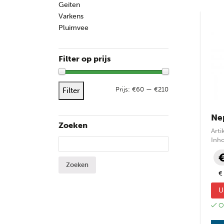
Geiten
Varkens
Pluimvee
Filter op prijs
Max. 
Min. 
Prijs:
€60
—
€210
Filter
Ne
Zoeken
Art
Inh
Zoeken naar:
€
U
Op