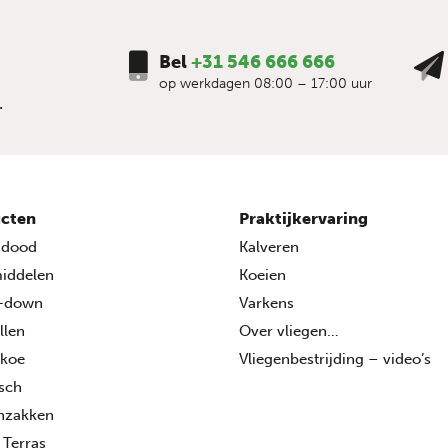
Bel
+31 546 666 666
op werkdagen 08:00 – 17:00 uur
.
cten
Praktijkervaring
ndood
Kalveren
middelen
Koeien
-down
Varkens
llen
Over vliegen…
 koe
Vliegenbestrijding – video’s
isch
enzakken
 Terras