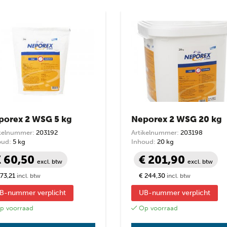
op
prijs:
laag
naar
hoog
prijs
prijs
porex 2 WSG 5 kg
Neporex 2 WSG 20 kg
ikelnummer:
203192
Artikelnummer:
203198
oud:
5 kg
Inhoud:
20 kg
€ 60,50
€ 201,90
excl. btw
excl. btw
 73,21
€ 244,30
incl. btw
incl. btw
B-nummer verplicht
UB-nummer verplicht
 voorraad
Op voorraad