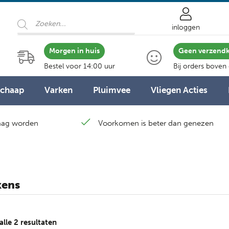
Producten
zoeken
inloggen
Morgen in huis
Geen verzend
Bestel voor 14:00 uur
Bij orders boven
Schaap
Varken
Pluimvee
Vliegen Acties
laag worden
Voorkomen is beter dan genezen
kens
Gesorteerd
alle 2 resultaten