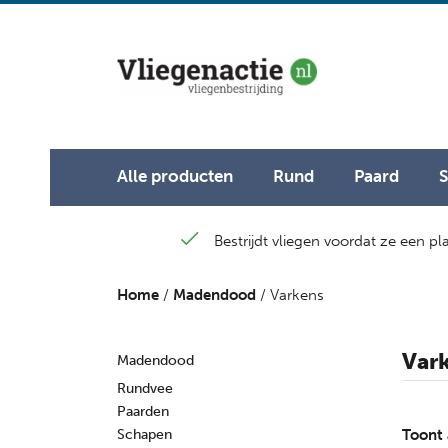
Alle producten
Rund
Paard
Bestrijdt vliegen voordat ze een p
Home
/
Madendood
/ Varkens
Var
Madendood
Rundvee
Paarden
Schapen
Toont 