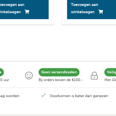
oevoegen aan
Toevoegen aan
inkelwagen
winkelwagen
s
Geen verzendkosten
Veili
00 uur
Bij orders boven de €100,-
Met iDe
laag worden
Voorkomen is beter dan genezen