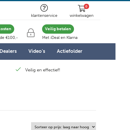
0
klantenservice
winkelwagen
kosten
Veilig betalen
 de €100,-
Met iDeal en Klarna
Dealers
Video’s
Actiefolder
Veilig en effectief!