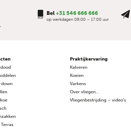
Bel
+31 546 666 666
op werkdagen 08:00 – 17:00 uur
.
cten
Praktijkervaring
ndood
Kalveren
middelen
Koeien
-down
Varkens
llen
Over vliegen…
 koe
Vliegenbestrijding – video’s
isch
enzakken
 Terras