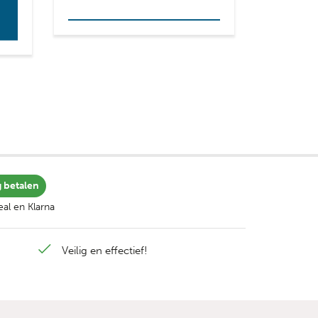
Lees verder
g betalen
al en Klarna
Veilig en effectief!