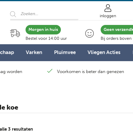
Producten
zoeken
inloggen
Morgen in huis
Geen verzend
Bestel voor 14:00 uur
Bij orders boven
Schaap
Varken
Pluimvee
Vliegen Acties
laag worden
Voorkomen is beter dan genezen
de koe
Gesorteerd
alle 3 resultaten