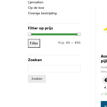
Lijmvallen
Op de koe
Overige bestrijding
Filter op prijs
Max. 
Min. 
Prijs:
€0
—
€90
Filter
Aur
Zoeken
pij
Art
Zoeken naar:
Inh
€
Op