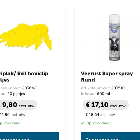
op
prijs:
laag
naar
hoog
prijs
prijs
iplak/ Exil boviclip
Veerust Super spray
ltjes
Rund
ikelnummer:
203642
Artikelnummer:
203510
oud:
10 pijltjes
Inhoud:
600 ml
€ 9,80
€ 17,10
excl. btw
excl. btw
 11,86
€ 18,64
incl. btw
incl. btw
 voorraad
Op voorraad