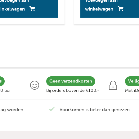
oevoegen aan
Toevoegen aan
inkelwagen
winkelwagen
s
Geen verzendkosten
Veili
00 uur
Bij orders boven de €100,-
Met iDe
laag worden
Voorkomen is beter dan genezen