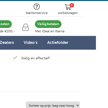
0
klantenservice
winkelwagen
kosten
Veilig betalen
 de €100,-
Met iDeal en Klarna
Dealers
Video’s
Actiefolder
Veilig en effectief!